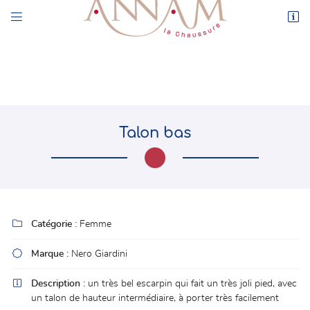


44 rue de l’Enclos
78550 Houdan
01 30 59 71 17
Talon bas

Adresse email de réception

Catégorie :
Femme
En cochant cette case, vous consentez à recevoir nos propositions commerciales à
l'adresse email indiqué ci-dessus. Vous pouvez vous désinscrire à tout moment en

Marque :
Nero Giardini
utilisant
le formulaire de désinscription
.

Description :
un très bel escarpin qui fait un très joli pied, avec
INSCRIPTION
un talon de hauteur intermédiaire, à porter très facilement