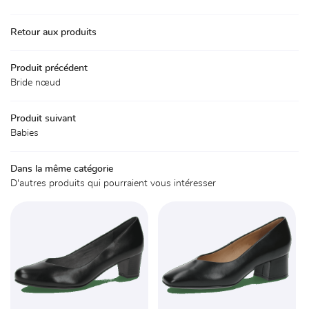
Une questio
Accueil
Retour aux produits
La boutique
01 30 59 71 
Chaussures
Produit précédent
Bride nœud
Accessoires
Produit suivant
Avis
Babies
Actualités
Rejoignez-nou
Dans la même catégorie
Contact
D'autres produits qui pourraient vous intéresser