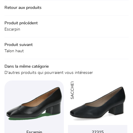
Accueil
Retour aux produits
La boutique
01 30 59 71 
Produit précédent
Chaussures
Escarpin
Accessoires
Produit suivant
Avis
Talon haut
Actualités
Rejoignez-nou
Dans la même catégorie
D'autres produits qui pourraient vous intéresser
Contact
Escarpin
22315