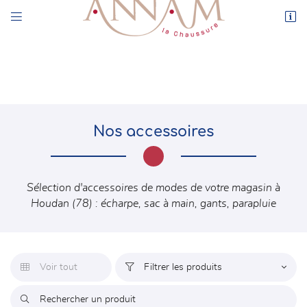


44 rue de l’Enclos
78550 Houdan
01 30 59 71 17
Nos accessoires
Sélection d'accessoires de modes de votre magasin à
Houdan (78) : écharpe, sac à main, gants, parapluie

Adresse email de réception
En cochant cette case, vous consentez à recevoir nos propositions commerciales à
l'adresse email indiqué ci-dessus. Vous pouvez vous désinscrire à tout moment en
utilisant
le formulaire de désinscription
.
Voir tout
Filtrer les produits


INSCRIPTION
