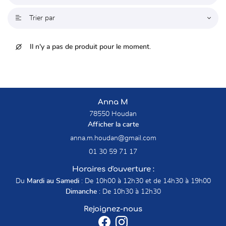
Trier par

Une questio
Accueil

Il n'y a pas de produit pour le moment.
La boutique
01 30 59 71 
Chaussures
Accessoires
Anna M
Avis
78550 Houdan
Afficher la carte
Actualités
Rejoignez-nou
01 30 59 71 17
Contact
Horaires d'ouverture :
Du
Mardi au Samedi
: De 10h00 à 12h30 et de 14h30 à 19h00
Dimanche
: De 10h30 à 12h30
Rejoignez-nous