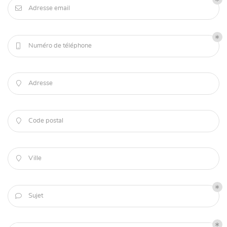

Adresse email

Numéro de téléphone

Adresse

Code postal

Ville

Sujet
Une questio
Accueil