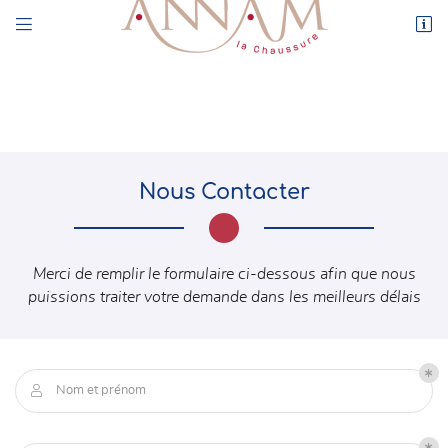


44 rue de l’Enclos
78550 Houdan
01 30 59 71 17
Nous
Contacter
Merci de remplir le formulaire ci-dessous afin que nous
puissions traiter votre demande dans les meilleurs délais

Adresse email de réception
En cochant cette case, vous consentez à recevoir nos propositions commerciales à
l'adresse email indiqué ci-dessus. Vous pouvez vous désinscrire à tout moment en
utilisant
le formulaire de désinscription
.

Nom et prénom
INSCRIPTION