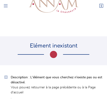


44 rue de l’Enclos
78550 Houdan
01 30 59 71 17
Elément inexistant

Adresse email de réception

Description :
L'élément que vous cherchez n'existe pas ou est
désactivé.
En cochant cette case, vous consentez à recevoir nos propositions commerciales à
l'adresse email indiqué ci-dessus. Vous pouvez vous désinscrire à tout moment en
Vous pouvez
retourner à la page précédente
ou à la
Page
utilisant
le formulaire de désinscription
.
d'accueil
.
INSCRIPTION