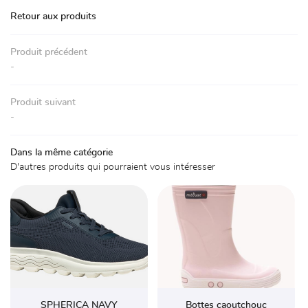
Accueil
Retour aux produits
La boutique
01 30 59 71 
Produit précédent
Chaussures
-
Accessoires
Produit suivant
Avis
-
Actualités
Rejoignez-nou
Dans la même catégorie
D'autres produits qui pourraient vous intéresser
Contact
SPHERICA NAVY
Bottes caoutchouc