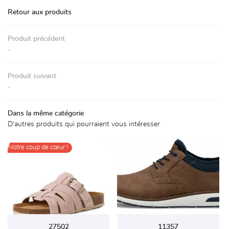
Accueil
Retour aux produits
La boutique
01 30 59 71 
Produit précédent
Chaussures
-
Accessoires
Produit suivant
Avis
-
Actualités
Rejoignez-nou
Dans la même catégorie
D'autres produits qui pourraient vous intéresser
Contact
Notre coup de cœur !

27502
11357