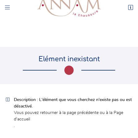


44 rue de l’Enclos
78550 Houdan
01 30 59 71 17
Elément inexistant

Adresse email de réception

Description :
L'élément que vous cherchez n'existe pas ou est
désactivé.
En cochant cette case, vous consentez à recevoir nos propositions commerciales à
l'adresse email indiqué ci-dessus. Vous pouvez vous désinscrire à tout moment en
Vous pouvez
retourner à la page précédente
ou à la
Page
utilisant
le formulaire de désinscription
.
d'accueil
.
INSCRIPTION