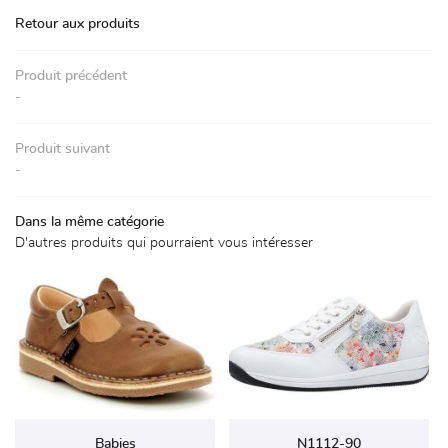
Accueil
Retour aux produits
La boutique
01 30 59 71 
Produit précédent
Chaussures
-
Accessoires
Produit suivant
Avis
-
Actualités
Rejoignez-nou
Dans la même catégorie
D'autres produits qui pourraient vous intéresser
Contact
Babies
N1112-90