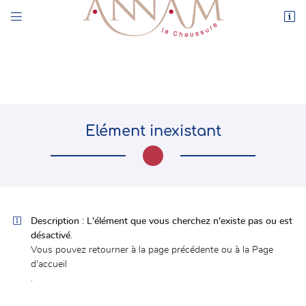


44 rue de l’Enclos
78550 Houdan
01 30 59 71 17
Elément inexistant

Adresse email de réception

Description :
L'élément que vous cherchez n'existe pas ou est
désactivé.
En cochant cette case, vous consentez à recevoir nos propositions commerciales à
l'adresse email indiqué ci-dessus. Vous pouvez vous désinscrire à tout moment en
Vous pouvez
retourner à la page précédente
ou à la
Page
utilisant
le formulaire de désinscription
.
d'accueil
.
INSCRIPTION