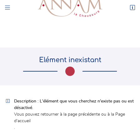


44 rue de l’Enclos
78550 Houdan
01 30 59 71 17
Elément inexistant

Adresse email de réception

Description :
L'élément que vous cherchez n'existe pas ou est
désactivé.
En cochant cette case, vous consentez à recevoir nos propositions commerciales à
l'adresse email indiqué ci-dessus. Vous pouvez vous désinscrire à tout moment en
Vous pouvez
retourner à la page précédente
ou à la
Page
utilisant
le formulaire de désinscription
.
d'accueil
.
INSCRIPTION