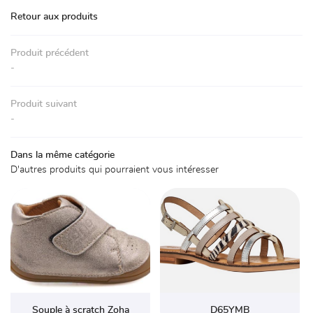
Accueil
Retour aux produits
La boutique
01 30 59 71 
Produit précédent
Chaussures
-
Accessoires
Produit suivant
Avis
-
Actualités
Rejoignez-nou
Dans la même catégorie
D'autres produits qui pourraient vous intéresser
Contact
Souple à scratch Zoha
D65YMB