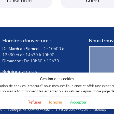
F2366 TAUPE
GUPPY
Horaires d'ouverture :
Nous trouv
Du
Mardi au Samedi
: De 10h00 à
12h30 et de 14h30 à 19h00
Dimanche
: De 10h30 à 12h30
Rejoignez-nous
Gestion des cookies
isation de cookies "traceurs" pour mesurer l'audience et offrir une experie
 pouvez à tout moment les accepter ou les refuser depuis
notre page d
Refuser
Ignorer
Accepter
on
Politique de confidentialité
Gestion des cookies
Sitemap