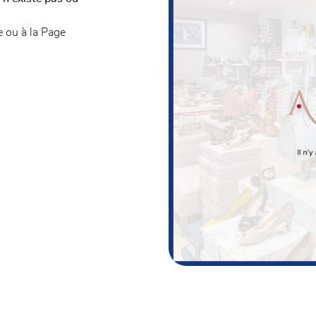
nt en
e
ou à la
Page