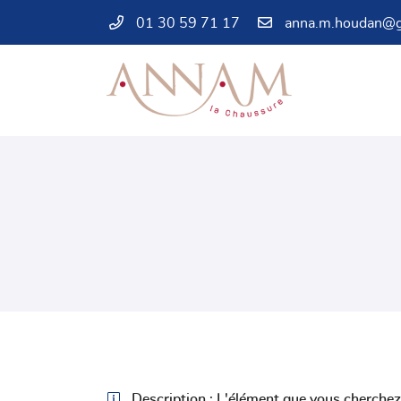
01 30 59 71 17
44 rue de l’Enclos
78550 Houdan
01 30 59 71 17

Adresse email de réception
En cochant cette case, vous consentez à recevoir nos propositions commercia

Description :
L'élément que vous cherchez