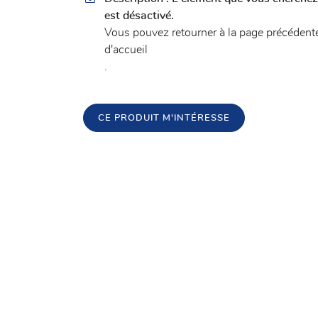
l'adresse email indiqué ci-dessus. Vous pouvez vous désinscrire à tout mome
est désactivé.
utilisant
le formulaire de désinscription
.
Vous pouvez
retourner à la page précédent
d'accueil
INSCRIPTION
.
CE PRODUIT M'INTÉRESSE