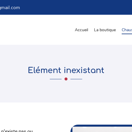
Accueil
La boutique
Chau
Elément inexistant
les à
 n'existe pas ou