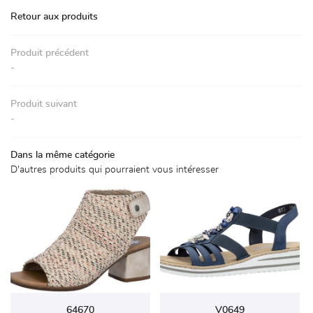
Accueil
Retour aux produits
La boutique
01 30 59 71 
Produit précédent
Chaussures
-
Accessoires
Produit suivant
Avis
-
Actualités
Rejoignez-nou
Dans la même catégorie
D'autres produits qui pourraient vous intéresser
Contact

64670
V0649