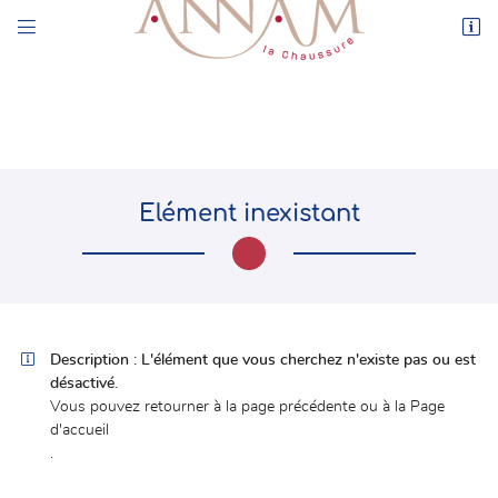


44 rue de l’Enclos
78550 Houdan
01 30 59 71 17
Elément inexistant

Adresse email de réception

Description :
L'élément que vous cherchez n'existe pas ou est
désactivé.
En cochant cette case, vous consentez à recevoir nos propositions commerciales à
l'adresse email indiqué ci-dessus. Vous pouvez vous désinscrire à tout moment en
Vous pouvez
retourner à la page précédente
ou à la
Page
utilisant
le formulaire de désinscription
.
d'accueil
.
INSCRIPTION