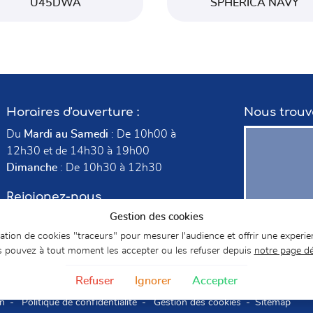
U45DWA
SPHERICA NAVY
Horaires d'ouverture :
Nous trouv
Du
Mardi au Samedi
: De 10h00 à
12h30 et de 14h30 à 19h00
Dimanche
: De 10h30 à 12h30
Rejoignez-nous
Gestion des cookies
isation de cookies "traceurs" pour mesurer l'audience et offrir une experie
 pouvez à tout moment les accepter ou les refuser depuis
notre page d
Refuser
Ignorer
Accepter
on
Politique de confidentialité
Gestion des cookies
Sitemap