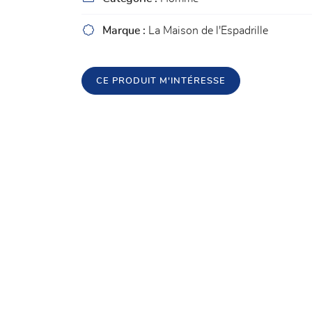
l'adresse email indiqué ci-dessus. Vous pouvez vous désinscrire à tout mome
utilisant
le formulaire de désinscription
.

Marque :
La Maison de l'Espadrille
INSCRIPTION
CE PRODUIT M'INTÉRESSE