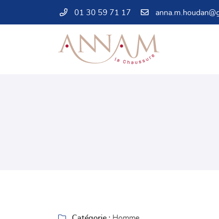
01 30 59 71 17
44 rue de l’Enclos
78550 Houdan
01 30 59 71 17

Adresse email de réception
En cochant cette case, vous consentez à recevoir nos propositions commercia

Catégorie :
Homme