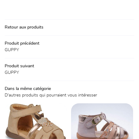
Une questio
Accueil
La boutique
Retour aux produits
01 30 59 71 
Chaussures
Produit précédent
Accessoires
GUPPY
Avis
Produit suivant
GUPPY
Actualités
Rejoignez-nou
Contact
Dans la même catégorie
D'autres produits qui pourraient vous intéresser