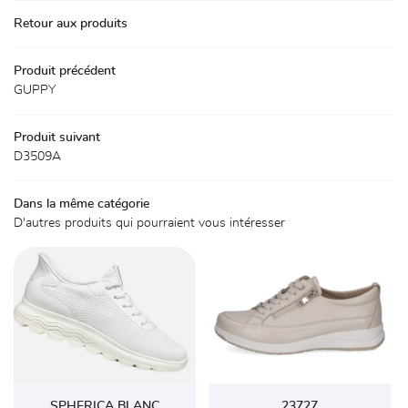
Accueil
Retour aux produits
La boutique
01 30 59 71 
Produit précédent
Chaussures
GUPPY
Accessoires
Produit suivant
Avis
D3509A
Actualités
Rejoignez-nou
Dans la même catégorie
D'autres produits qui pourraient vous intéresser
Contact
SPHERICA BLANC
23727