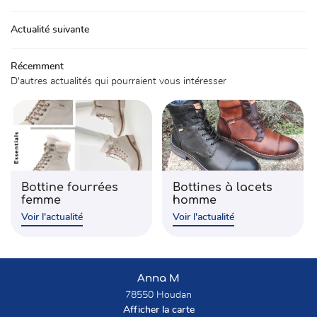
01 30 59 71 
Chaussures
Actualité suivante
Accessoires
Récemment
Avis
D'autres actualités qui pourraient vous intéresser
Actualités
Rejoignez-nou
Contact
Bottine fourrées
Bottines à lacets
femme
homme
Voir l'actualité
Voir l'actualité
Anna M
78550 Houdan
Afficher la carte