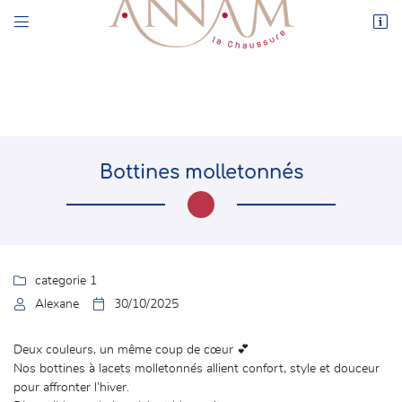


44 rue de l’Enclos
78550 Houdan
01 30 59 71 17
Bottines molletonnés

Adresse email de réception

categorie 1

Alexane

30/10/2025
En cochant cette case, vous consentez à recevoir nos propositions commerciales à
l'adresse email indiqué ci-dessus. Vous pouvez vous désinscrire à tout moment en
utilisant
le formulaire de désinscription
.
Deux couleurs, un même coup de cœur 💕
Nos bottines à lacets molletonnés allient confort, style et douceur
INSCRIPTION
pour affronter l’hiver.