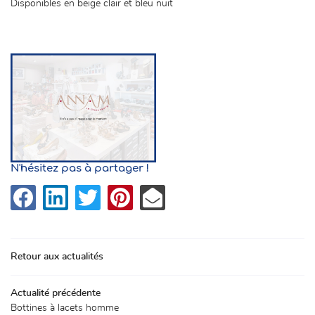
Disponibles en beige clair et bleu nuit
N'hésitez pas à partager !
Retour aux actualités
Une questio
Accueil
Actualité précédente
La boutique
Bottines à lacets homme