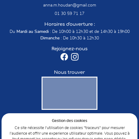
01 30 59 71 17
Horaires d'ouverture :
Du
Mardi au Samedi
: De 10h00 à 12h30 et de 14h30 à 19h00
Dimanche
: De 10h30 à 12h30
Rejoignez-nous
Nous trouver
Gestion des cookies
Mentions Légales
Conditions générales d'utilisation
Ce site nécessite l'utilisation de cookies "traceurs" pour mesurer
Politique de confidentialité
l'audience et offrir une experience utilisateur optimale. Vous pouvez à
Gestion des cookies